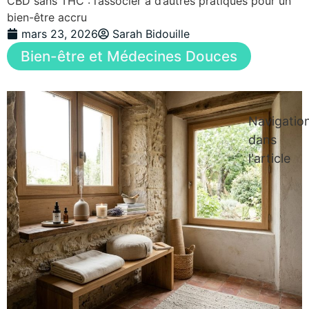
CBD sans THC : l’associer à d’autres pratiques pour un
bien-être accru
mars 23, 2026
Sarah Bidouille
Bien-être et Médecines Douces
Navigatio
dans
l'article