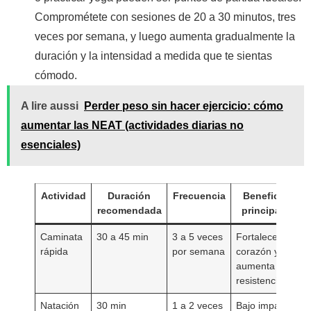
Comprométete con sesiones de 20 a 30 minutos, tres
veces por semana, y luego aumenta gradualmente la
duración y la intensidad a medida que te sientas
cómodo.
A lire aussi
Perder peso sin hacer ejercicio: cómo
aumentar las NEAT (actividades diarias no
esenciales)
Actividad
Duración
Frecuencia
Beneficios
recomendada
principales
Caminata
30 a 45 min
3 a 5 veces
Fortalece el
rápida
por semana
corazón y
aumenta la
resistencia
Natación
30 min
1 a 2 veces
Bajo impacto