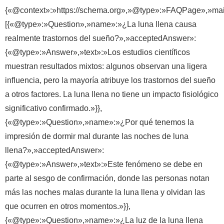
{«@context»:»https://schema.org»,»@type»:»FAQPage»,»mai
[{«@type»:»Question»,»name»:»¿La luna llena causa
realmente trastornos del sueño?»,»acceptedAnswer»:
{«@type»:»Answer»,»text»:»Los estudios científicos
muestran resultados mixtos: algunos observan una ligera
influencia, pero la mayoría atribuye los trastornos del sueño
a otros factores. La luna llena no tiene un impacto fisiológico
significativo confirmado.»}},
{«@type»:»Question»,»name»:»¿Por qué tenemos la
impresión de dormir mal durante las noches de luna
llena?»,»acceptedAnswer»:
{«@type»:»Answer»,»text»:»Este fenómeno se debe en
parte al sesgo de confirmación, donde las personas notan
más las noches malas durante la luna llena y olvidan las
que ocurren en otros momentos.»}},
{«@type»:»Question»,»name»:»¿La luz de la luna llena