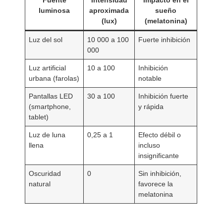
Fuente
Intensidad
Impacto en el
luminosa
aproximada
sueño
(lux)
(melatonina)
Luz del sol
10 000 a 100
Fuerte inhibición
000
Luz artificial
10 a 100
Inhibición
urbana (farolas)
notable
Pantallas LED
30 a 100
Inhibición fuerte
(smartphone,
y rápida
tablet)
Luz de luna
0,25 a 1
Efecto débil o
llena
incluso
insignificante
Oscuridad
0
Sin inhibición,
natural
favorece la
melatonina