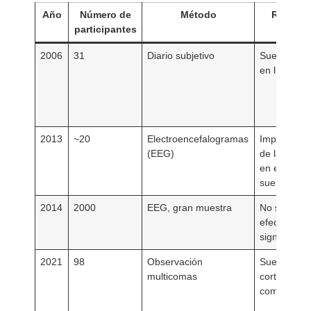
Año
Número de
Método
Resulta
participantes
2006
31
Diario subjetivo
Sueño redu
en luna lle
2013
~20
Electroencefalogramas
Impacto pos
(EEG)
de la luz lu
en el inicio 
sueño
2014
2000
EEG, gran muestra
No se dete
efecto
significativo
2021
98
Observación
Sueño más
multicomas
corto, influ
comportame