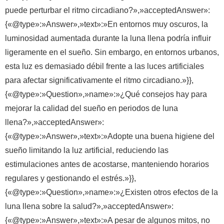
puede perturbar el ritmo circadiano?»,»acceptedAnswer»:
{«@type»:»Answer»,»text»:»En entornos muy oscuros, la
luminosidad aumentada durante la luna llena podría influir
ligeramente en el sueño. Sin embargo, en entornos urbanos,
esta luz es demasiado débil frente a las luces artificiales
para afectar significativamente el ritmo circadiano.»}},
{«@type»:»Question»,»name»:»¿Qué consejos hay para
mejorar la calidad del sueño en periodos de luna
llena?»,»acceptedAnswer»:
{«@type»:»Answer»,»text»:»Adopte una buena higiene del
sueño limitando la luz artificial, reduciendo las
estimulaciones antes de acostarse, manteniendo horarios
regulares y gestionando el estrés.»}},
{«@type»:»Question»,»name»:»¿Existen otros efectos de la
luna llena sobre la salud?»,»acceptedAnswer»:
{«@type»:»Answer»,»text»:»A pesar de algunos mitos, no