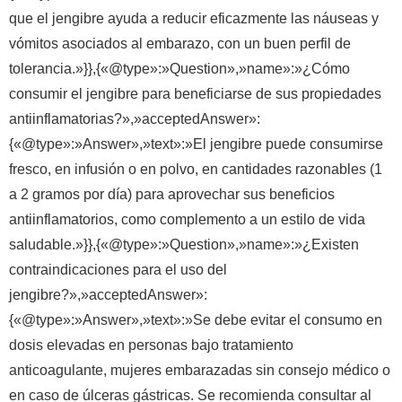
que el jengibre ayuda a reducir eficazmente las náuseas y
vómitos asociados al embarazo, con un buen perfil de
tolerancia.»}},{«@type»:»Question»,»name»:»¿Cómo
consumir el jengibre para beneficiarse de sus propiedades
antiinflamatorias?»,»acceptedAnswer»:
{«@type»:»Answer»,»text»:»El jengibre puede consumirse
fresco, en infusión o en polvo, en cantidades razonables (1
a 2 gramos por día) para aprovechar sus beneficios
antiinflamatorios, como complemento a un estilo de vida
saludable.»}},{«@type»:»Question»,»name»:»¿Existen
contraindicaciones para el uso del
jengibre?»,»acceptedAnswer»:
{«@type»:»Answer»,»text»:»Se debe evitar el consumo en
dosis elevadas en personas bajo tratamiento
anticoagulante, mujeres embarazadas sin consejo médico o
en caso de úlceras gástricas. Se recomienda consultar al