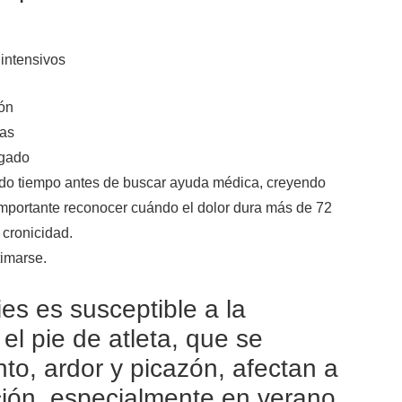
 intensivos
lón
cas
ngado
do tiempo antes de buscar ayuda médica, creyendo
importante reconocer cuándo el dolor dura más de 72
 cronicidad.
timarse.
ies es susceptible a la
 el pie de atleta, que se
nto, ardor y picazón, afectan a
ción, especialmente en verano