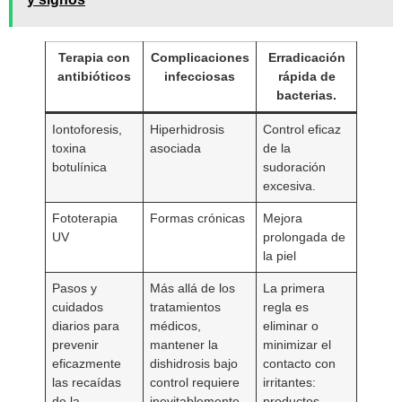
Terapia con
Complicaciones
Erradicación
antibióticos
infecciosas
rápida de
bacterias.
Iontoforesis,
Hiperhidrosis
Control eficaz
toxina
asociada
de la
botulínica
sudoración
excesiva.
Fototerapia
Formas crónicas
Mejora
UV
prolongada de
la piel
Pasos y
Más allá de los
La primera
cuidados
tratamientos
regla es
diarios para
médicos,
eliminar o
prevenir
mantener la
minimizar el
eficazmente
dishidrosis bajo
contacto con
las recaídas
control requiere
irritantes:
de la
inevitablemente
productos