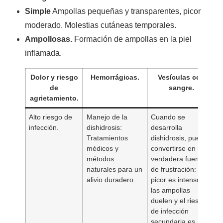
Simple
Ampollas pequeñas y transparentes, picor
moderado. Molestias cutáneas temporales.
Ampollosas.
Formación de ampollas en la piel
inflamada.
Dolor y riesgo
Hemorrágicas.
Vesículas con
de
sangre.
agrietamiento.
Alto riesgo de
Manejo de la
Cuando se
infección.
dishidrosis:
desarrolla
Tratamientos
dishidrosis, puede
médicos y
convertirse en una
métodos
verdadera fuente
naturales para un
de frustración: el
alivio duradero.
picor es intenso,
las ampollas
duelen y el riesgo
de infección
secundaria es