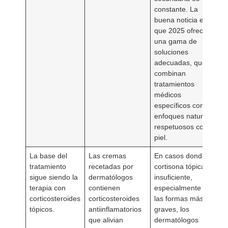
constante. La
buena noticia es
que 2025 ofrece
una gama de
soluciones
adecuadas, que
combinan
tratamientos
médicos
específicos con
enfoques naturales
respetuosos con la
piel.
La base del
Las cremas
En casos donde la
tratamiento
recetadas por
cortisona tópica es
sigue siendo la
dermatólogos
insuficiente,
terapia con
contienen
especialmente en
corticosteroides
corticosteroides
las formas más
tópicos.
antiinflamatorios
graves, los
que alivian
dermatólogos