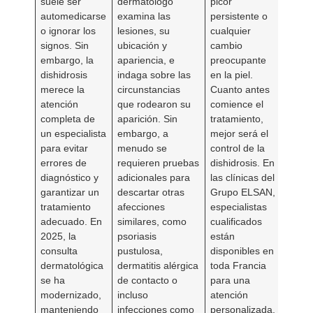
suele ser
dermatólogo
picor
automedicarse
examina las
persistente o
o ignorar los
lesiones, su
cualquier
signos. Sin
ubicación y
cambio
embargo, la
apariencia, e
preocupante
dishidrosis
indaga sobre las
en la piel.
merece la
circunstancias
Cuanto antes
atención
que rodearon su
comience el
completa de
aparición. Sin
tratamiento,
un especialista
embargo, a
mejor será el
para evitar
menudo se
control de la
errores de
requieren pruebas
dishidrosis. En
diagnóstico y
adicionales para
las clínicas del
garantizar un
descartar otras
Grupo ELSAN,
tratamiento
afecciones
especialistas
adecuado. En
similares, como
cualificados
2025, la
psoriasis
están
consulta
pustulosa,
disponibles en
dermatológica
dermatitis alérgica
toda Francia
se ha
de contacto o
para una
modernizado,
incluso
atención
manteniendo
infecciones como
personalizada.