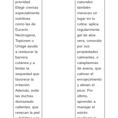
prioridad.
naturales
Elegir cremas
también
especialmente
merecen un
nutritivas
lugar en tu
como las de
rutina: aplica
Eucerin,
regularmente
Neutrogena,
gel de aloe
Topicrem o
vera, conocido
Uriage ayuda
por sus
a restaurar la
propiedades
barrera
calmantes, o
cutánea y a
cataplasmas
limitar la
de avena, que
sequedad que
calman el
favorece la
enrojecimiento
irritación.
y alivian el
Además, evite
picor. Por
las duchas
último,
demasiado
aprender a
calientes, que
manejar el
resecan la piel
estrés
y debilitan aún
mediante la