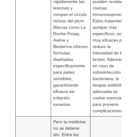
rápidamente las
pueden recetar
lesiones y
cremas
rompen el círculo
inmunosupresoras.
vicioso del picor.
Estos tratamientos,
Marcas como La
aunque más
Roche-Posay,
específicos, son
Avène y
muy eficaces para
Bioderma ofrecen
reducir la
fórmulas
intensidad de los
diseñadas
brotes. Además,
específicamente
en caso de
para pieles
sobreinfección
sensibles,
bacteriana, la
garantizando
terapia antibiótica
eficacia sin
adecuada se
irritación
vuelve esencial
excesiva.
para prevenir
complicaciones.
Pero la medicina
no se detiene
ahí. Entre las