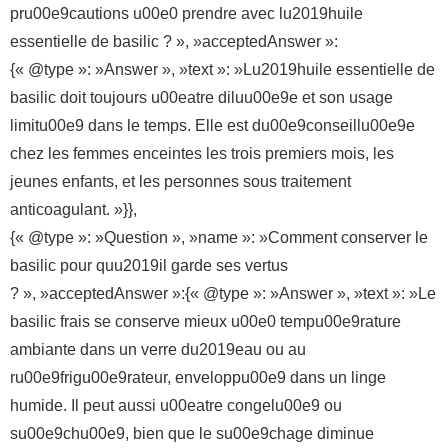
pru00e9cautions u00e0 prendre avec lu2019huile
essentielle de basilic ? », »acceptedAnswer »:
{« @type »: »Answer », »text »: »Lu2019huile essentielle de
basilic doit toujours u00eatre diluu00e9e et son usage
limitu00e9 dans le temps. Elle est du00e9conseillu00e9e
chez les femmes enceintes les trois premiers mois, les
jeunes enfants, et les personnes sous traitement
anticoagulant. »}},
{« @type »: »Question », »name »: »Comment conserver le
basilic pour quu2019il garde ses vertus
? », »acceptedAnswer »:{« @type »: »Answer », »text »: »Le
basilic frais se conserve mieux u00e0 tempu00e9rature
ambiante dans un verre du2019eau ou au
ru00e9frigu00e9rateur, enveloppu00e9 dans un linge
humide. Il peut aussi u00eatre congelu00e9 ou
su00e9chu00e9, bien que le su00e9chage diminue