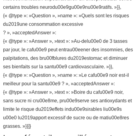
certains troubles neurodu00e9gu00e9nu00e9ratifs. »}},
{« @type »: »Question », »name »: »Quels sont les risques
du2019une consommation excessive
? », »acceptedAnswer »:
{« @type »: »Answer », »text »: »Au-delu00e0 de 3 tasses
par jour, le cafu00e9 peut entrau00eener des insomnies, des
palpitations, des bru00fblures du2019estomac et diminuer
ses bienfaits sur la santu00e9 cardiovasculaire. »}},
{« @type »: »Question », »name »: »Le cafu00e9 noir est-il
meilleur pour la santu00e9 ? », »acceptedAnswer »:
{« @type »: »Answer », »text »: »Boire du cafu00e9 noir,
sans sucre ni cru00e8me, pru00e9serve ses antioxydants et
limite le risque du2019effets indu00e9sirables liu00e9s
u00e0 lu2019apport excessif de sucre ou de matiu00e8res
grasses. »}}]}