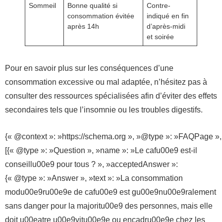
Sommeil
Bonne qualité si
Contre-
consommation évitée
indiqué en fin
après 14h
d’après-midi
et soirée
Pour en savoir plus sur les conséquences d’une
consommation excessive ou mal adaptée, n’hésitez pas à
consulter des ressources spécialisées afin d’éviter des effets
secondaires tels que l’insomnie ou les troubles digestifs.
{« @context »: »https://schema.org », »@type »: »FAQPage »,
[{« @type »: »Question », »name »: »Le cafu00e9 est-il
conseillu00e9 pour tous ? », »acceptedAnswer »:
{« @type »: »Answer », »text »: »La consommation
modu00e9ru00e9e de cafu00e9 est gu00e9nu00e9ralement
sans danger pour la majoritu00e9 des personnes, mais elle
doit u00eatre u00e9vitu00e9e ou encadru00e9e chez les