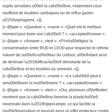
sujets sensibles u00e0 la cafu00e9ine, notamment ceux
souffrant de troubles cardiaques ou de reflux gastro-
u0153sophagiens. »}},
{« @type »: »Question », »name »: »Quel est le meilleur
moment pour boire son cafu00e9 ? », »acceptedAnswer »:
{« @type »: »Answer », »text »: »Privilu00e9giez la
consommation entre 9h30 et 11h30 pour respecter le rythme
naturel de su00e9cru00e9tion du cortisol, u00e9vitant ainsi
de diminuer lu2019efficacitu00e9 stimulante de la
cafu00e9ine et les troubles du sommeil. »}},
{« @type »: »Question », »name »: »Le cafu00e9 peut-il
amu00e9liorer la mu00e9moire ? », »acceptedAnswer »:
{« @type »: »Answer », »text »: »Oui, plusieurs u00e9tudes
montrent que la cafu00e9ine favorise la plasticitu00e9
neuronale dans lu2019hippocampe, ce qui facilite la
mu00e9morisation et pourrait avoir un effet protecteur contre