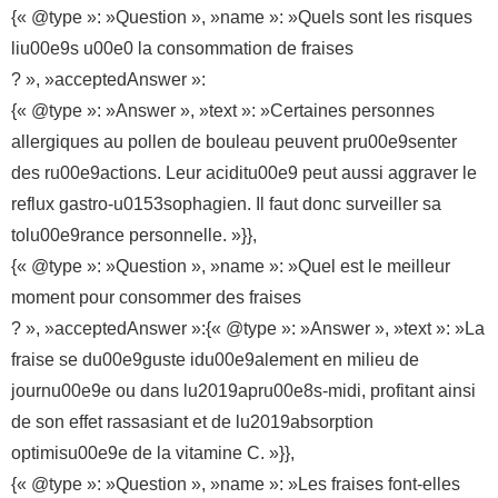
{« @type »: »Question », »name »: »Quels sont les risques
liu00e9s u00e0 la consommation de fraises
? », »acceptedAnswer »:
{« @type »: »Answer », »text »: »Certaines personnes
allergiques au pollen de bouleau peuvent pru00e9senter
des ru00e9actions. Leur aciditu00e9 peut aussi aggraver le
reflux gastro-u0153sophagien. Il faut donc surveiller sa
tolu00e9rance personnelle. »}},
{« @type »: »Question », »name »: »Quel est le meilleur
moment pour consommer des fraises
? », »acceptedAnswer »:{« @type »: »Answer », »text »: »La
fraise se du00e9guste idu00e9alement en milieu de
journu00e9e ou dans lu2019apru00e8s-midi, profitant ainsi
de son effet rassasiant et de lu2019absorption
optimisu00e9e de la vitamine C. »}},
{« @type »: »Question », »name »: »Les fraises font-elles