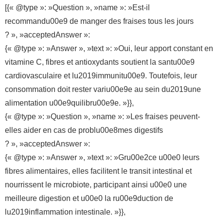
[{« @type »: »Question », »name »: »Est-il
recommandu00e9 de manger des fraises tous les jours
? », »acceptedAnswer »:
{« @type »: »Answer », »text »: »Oui, leur apport constant en
vitamine C, fibres et antioxydants soutient la santu00e9
cardiovasculaire et lu2019immunitu00e9. Toutefois, leur
consommation doit rester variu00e9e au sein du2019une
alimentation u00e9quilibru00e9e. »}},
{« @type »: »Question », »name »: »Les fraises peuvent-
elles aider en cas de problu00e8mes digestifs
? », »acceptedAnswer »:
{« @type »: »Answer », »text »: »Gru00e2ce u00e0 leurs
fibres alimentaires, elles facilitent le transit intestinal et
nourrissent le microbiote, participant ainsi u00e0 une
meilleure digestion et u00e0 la ru00e9duction de
lu2019inflammation intestinale. »}},