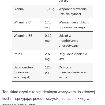
dla diet
Błonnik
1,05 g
Wsparcie trawienia i
uczucie sytości
Witamina C
17,5
Wzmacnianie układu
mg
odpornościowego
Witamina B6
0,19
Udział w
mg
metabolizmie
energetycznym
Potas
297
Regulacja ciśnienia
mg
krwi
Beta-karoten
120
Ochrona
(prekursor
µg
przeciwutleniająca i
witaminy A)
wzrok
Ten skład czyni cukinię idealnym warzywem do zdrowej
kuchni, sprzyjając przede wszystkim diecie lekkiej, a