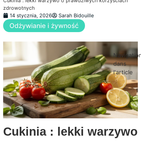
Cukinia : lekki warzywo o prawdziwych korzyściach
zdrowotnych
14 stycznia, 2026
Sarah Bidouille
Odżywianie i żywność
Navigatio
dans
l'article
Cukinia : lekki warzywo