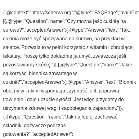
{„@context”:”https://schema.org”,”@type”:”FAQPage”,”mainEnti
[{„@type”:”Question”,”name”:”Czy można jeść cukinię na
surowo?”,”acceptedAnswer”:{„@type”:”Answer”,”text”:”Tak,
cukinia może być spożywana na surowo, na przykład w
sałatce. Pozwala to w pełni korzystać z witamin i chrupiącej
tekstury. Proszę tylko dokładnie ją umyć, zwłaszcza jeśli
pozostawiamy skórkę.”}},{„@type”:”Question”,”name”:”Jakie
są korzyści błonnika zawartego w
cukinii?”,”acceptedAnswer”:{„@type”:”Answer”,”text”:”Błonnik
obecny w cukinii wspomaga czynność jelit, poprawia
trawienie i daje uczucie sytości. Jest więc przydatny do
utrzymania zdrowej wagi i zapobiegania zaparciom.”}},
{„@type”:”Question”,”name”:”Jak najlepiej zachować
składniki odżywcze podczas
gotowania?”,”acceptedAnswer”: