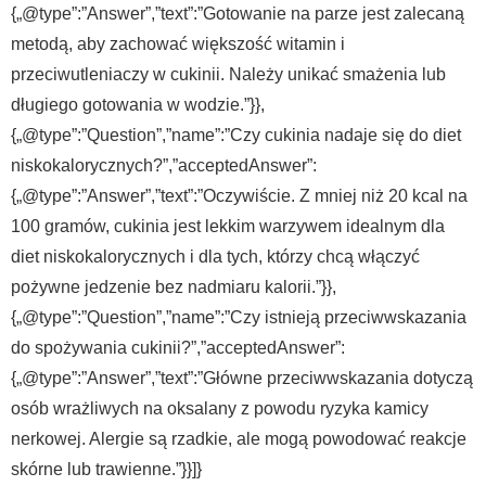
{„@type”:”Answer”,”text”:”Gotowanie na parze jest zalecaną
metodą, aby zachować większość witamin i
przeciwutleniaczy w cukinii. Należy unikać smażenia lub
długiego gotowania w wodzie.”}},
{„@type”:”Question”,”name”:”Czy cukinia nadaje się do diet
niskokalorycznych?”,”acceptedAnswer”:
{„@type”:”Answer”,”text”:”Oczywiście. Z mniej niż 20 kcal na
100 gramów, cukinia jest lekkim warzywem idealnym dla
diet niskokalorycznych i dla tych, którzy chcą włączyć
pożywne jedzenie bez nadmiaru kalorii.”}},
{„@type”:”Question”,”name”:”Czy istnieją przeciwwskazania
do spożywania cukinii?”,”acceptedAnswer”:
{„@type”:”Answer”,”text”:”Główne przeciwwskazania dotyczą
osób wrażliwych na oksalany z powodu ryzyka kamicy
nerkowej. Alergie są rzadkie, ale mogą powodować reakcje
skórne lub trawienne.”}}]}