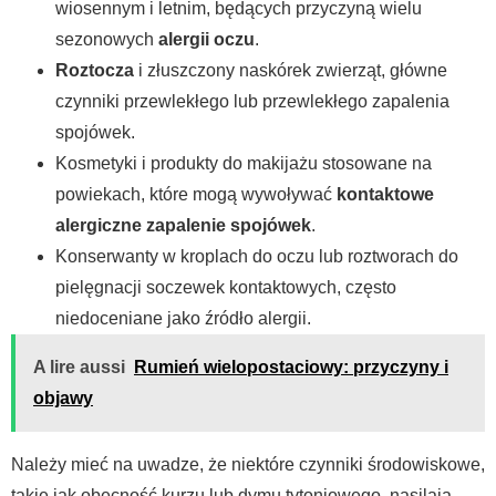
wiosennym i letnim, będących przyczyną wielu
sezonowych
alergii oczu
.
Roztocza
i złuszczony naskórek zwierząt, główne
czynniki przewlekłego lub przewlekłego zapalenia
spojówek.
Kosmetyki i produkty do makijażu stosowane na
powiekach, które mogą wywoływać
kontaktowe
alergiczne zapalenie spojówek
.
Konserwanty w kroplach do oczu lub roztworach do
pielęgnacji soczewek kontaktowych, często
niedoceniane jako źródło alergii.
A lire aussi
Rumień wielopostaciowy: przyczyny i
objawy
Należy mieć na uwadze, że niektóre czynniki środowiskowe,
takie jak obecność kurzu lub dymu tytoniowego, nasilają