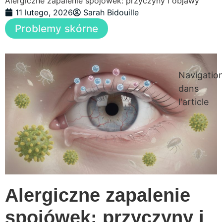
Alergiczne zapalenie spojówek: przyczyny i objawy
11 lutego, 2026
Sarah Bidouille
Problemy skórne
Navigatio
dans
l'article
Alergiczne zapalenie
spojówek: przyczyny i