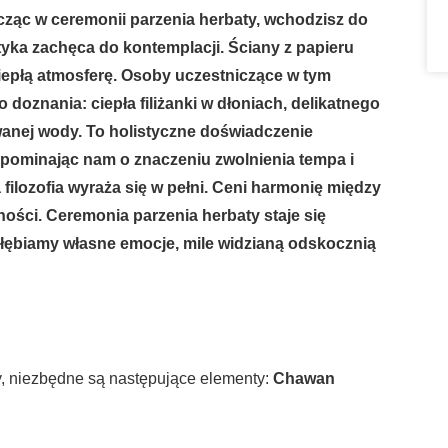
cząc w ceremonii parzenia herbaty, wchodzisz do
tyka zachęca do kontemplacji. Ściany z papieru
i ciepłą atmosferę. Osoby uczestniczące w tym
 doznania: ciepła filiżanki w dłoniach, delikatnego
anej wody. To holistyczne doświadczenie
pominając nam o znaczeniu zwolnienia tempa i
 filozofia wyraża się w pełni. Ceni harmonię między
ności. Ceremonia parzenia herbaty staje się
łębiamy własne emocje, mile widzianą odskocznią
y, niezbędne są następujące elementy:
Chawan