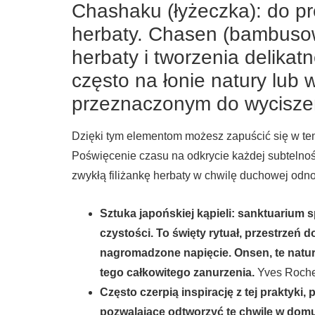
Chashaku (łyżeczka): do p
herbaty. Chasen (bambusow
herbaty i tworzenia delikatn
często na łonie natury lub
przeznaczonym do wycisze
Dzięki tym elementom możesz zapuścić się w ten k
Poświęcenie czasu na odkrycie każdej subtelnoś
zwykłą filiżankę herbaty w chwilę duchowej odn
Sztuka japońskiej kąpieli: sanktuarium sp
czystości. To święty rytuał, przestrzeń d
nagromadzone napięcie. Onsen, te natura
tego całkowitego zanurzenia.
Yves Rocher
Często czerpią inspirację z tej praktyki,
pozwalające odtworzyć tę chwilę w domu