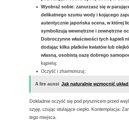
Wyobraź sobie: zanurzasz się w parując
delikatnego szumu wody i kojącego zap
autentycznie japońska scena, w której li
symbolizują wewnętrzne i zewnętrzne oc
Dobroczynne właściwości tych kąpieli ni
dodając kilka płatków kwiatów lub olej
własną, osobistą oazę dobrego samopoc
kąpielą:
Oczyść i zharmonizuj:
A lire aussi
Jak naturalnie wzmocnić ukła
Dokładnie oczyść się pod prysznicem przed we
szyję, czując otulające ciepło. Kontemplacja: Za
tego miejsca.