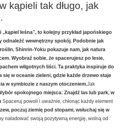
 kąpieli tak długo, jak
.
i „kąpiel leśna”, to kolejny przykład japońskiego
by odnaleźć wewnętrzny spokój. Podobnie jak
oślin, Shinrin-Yoku pokazuje nam, jak natura
m. Wyobraź sobie, że spacerujesz po lesie,
achem wilgotnych liści. Ta praktyka inspiruje do
 się w oceanie zieleni, gdzie każde drzewo staje
cia w symbiozie z naszym otoczeniem.
Jak
ybór spokojnego miejsca: Znajdź las lub park, w
u
Spaceruj powoli i uważnie, chłonąc każdy element
zew, poczuj ziemię pod stopami, wsłuchaj się w
by naładować swoją pozytywną energię, wolną od