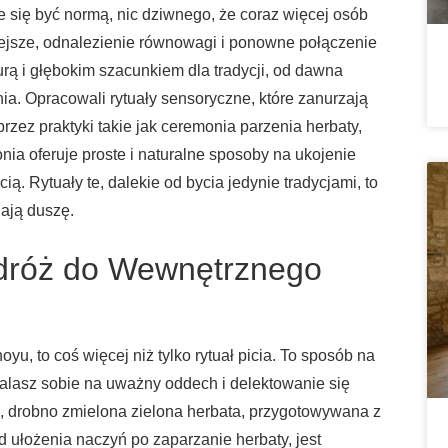
 się być normą, nic dziwnego, że coraz więcej osób
ejsze, odnalezienie równowagi i ponowne połączenie
turą i głębokim szacunkiem dla tradycji, od dawna
nia. Opracowali rytuały sensoryczne, które zanurzają
rzez praktyki takie jak ceremonia parzenia herbaty,
onia oferuje proste i naturalne sposoby na ukojenie
ą. Rytuały te, dalekie od bycia jedynie tradycjami, to
iają duszę.
dróż do Wewnętrznego
yu, to coś więcej niż tylko rytuał picia. To sposób na
walasz sobie na uważny oddech i delektowanie się
a, drobno zmielona zielona herbata, przygotowywana z
d ułożenia naczyń po zaparzanie herbaty, jest