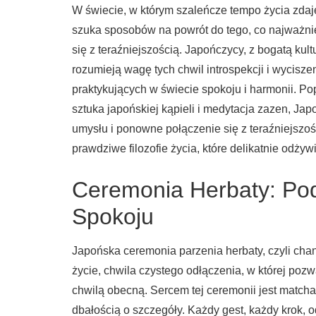
W świecie, w którym szaleńcze tempo życia zdaje
szuka sposobów na powrót do tego, co najważni
się z teraźniejszością. Japończycy, z bogatą kul
rozumieją wagę tych chwil introspekcji i wycisze
praktykujących w świecie spokoju i harmonii. Pop
sztuka japońskiej kąpieli i medytacja zazen, Jap
umysłu i ponowne połączenie się z teraźniejszości
prawdziwe filozofie życia, które delikatnie odżyw
Ceremonia Herbaty: Po
Spokoju
Japońska ceremonia parzenia herbaty, czyli chano
życie, chwila czystego odłączenia, w której poz
chwilą obecną. Sercem tej ceremonii jest match
dbałością o szczegóły. Każdy gest, każdy krok, o