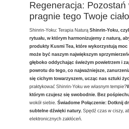
Regeneracja: Pozostań w
pragnie tego Twoje ciało
Shinrin-Yoku: Terapia Naturą
Shinrin-Yoku, czyl
rytuału, w którym harmonizujemy z naturą, a
produkty Kusmi Tea, które wykorzystują moc r
może być naszym największym sprzymierzeńce
głęboko oddychając świeżym powietrzem i zap
powrotu do tego, co najważniejsze, zanurzenia
się cichym towarzyszem, ucząc nas sztuki ży
praktykować Shinrin-Yoku we własnym tempie?
W
którym czujesz się swobodnie. Bez pośpiech
wokół siebie.
Świadome Połączenie: Dotknij dr
subtelne dźwięki natury.
Spędź czas w ciszy, a
elektronicznych zakłóceń.