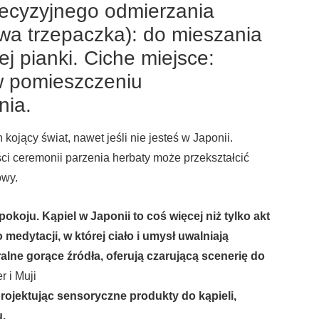
recyzyjnego odmierzania
a trzepaczka): do mieszania
ej pianki. Ciche miejsce:
 w pomieszczeniu
nia.
ojący świat, nawet jeśli nie jesteś w Japonii.
ci ceremonii parzenia herbaty może przekształcić
owy.
okoju. Kąpiel w Japonii to coś więcej niż tylko akt
o medytacji, w której ciało i umysł uwalniają
lne gorące źródła, oferują czarującą scenerię do
 i Muji
 projektując sensoryczne produkty do kąpieli,
.