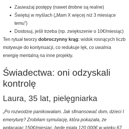
Zauważaj postępy (nawet drobne są realne)
Świętuj w myślach („Mam X więcej niż 3 miesiące
temu”)
Dostosuj, jeśli trzeba (np. zwiększenie o 10€/miesiąc)
Ten rytuał tworzy
dobroczynny krąg
: widok rosnących liczb
motywuje do kontynuacji, co redukuje lęk, co uwalnia
energię mentalną na inne projekty.
Świadectwa: oni odzyskali
kontrolę
Laura, 35 lat, pielęgniarka
„Po rozwodzie panikowałam. Jak sfinansować dom, dzieci I
emeryturę? Zrobiłam symulację, która pokazała, że
wpłacając 150€/miesiąc, będę miała 120 000€ w wieku 67