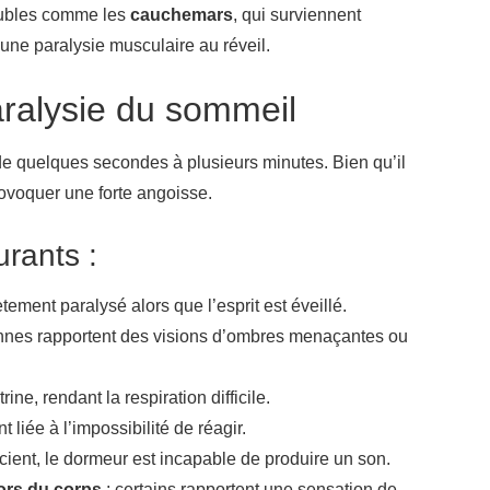
roubles comme les
cauchemars
, qui surviennent
ne paralysie musculaire au réveil.
ralysie du sommeil
e quelques secondes à plusieurs minutes. Bien qu’il
rovoquer une forte angoisse.
rants :
tement paralysé alors que l’esprit est éveillé.
onnes rapportent des visions d’ombres menaçantes ou
rine, rendant la respiration difficile.
liée à l’impossibilité de réagir.
ient, le dormeur est incapable de produire un son.
ors du corps
: certains rapportent une sensation de