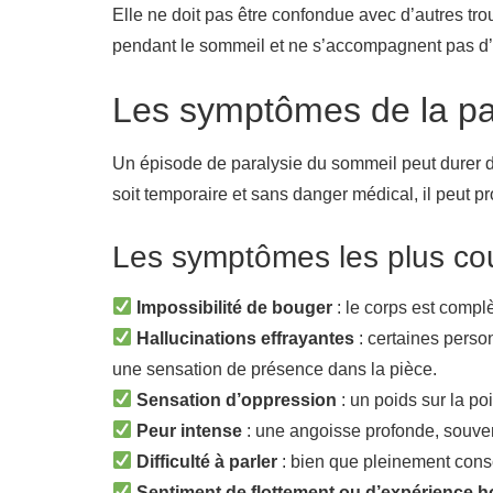
Elle ne doit pas être confondue avec d’autres t
pendant le sommeil et ne s’accompagnent pas d’u
Les symptômes de la pa
Un épisode de paralysie du sommeil peut durer d
soit temporaire et sans danger médical, il peut p
Les symptômes les plus cou
Impossibilité de bouger
: le corps est complè
Hallucinations effrayantes
: certaines pers
une sensation de présence dans la pièce.
Sensation d’oppression
: un poids sur la poit
Peur intense
: une angoisse profonde, souvent 
Difficulté à parler
: bien que pleinement consc
Sentiment de flottement ou d’expérience h