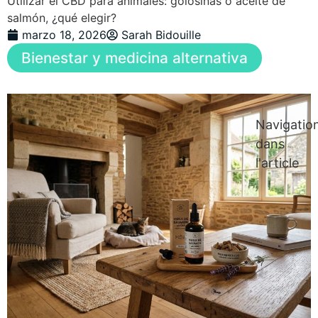
Utilizar el CBD para animales: golosinas o aceite de
salmón, ¿qué elegir?
marzo 18, 2026
Sarah Bidouille
Bienestar y medicina alternativa
Navigatio
dans
l'article