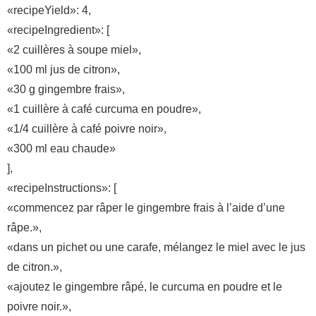
«recipeYield»: 4,
«recipeIngredient»: [
«2 cuillères à soupe miel»,
«100 ml jus de citron»,
«30 g gingembre frais»,
«1 cuillère à café curcuma en poudre»,
«1/4 cuillère à café poivre noir»,
«300 ml eau chaude»
],
«recipeInstructions»: [
«commencez par râper le gingembre frais à l’aide d’une
râpe.»,
«dans un pichet ou une carafe, mélangez le miel avec le jus
de citron.»,
«ajoutez le gingembre râpé, le curcuma en poudre et le
poivre noir.»,