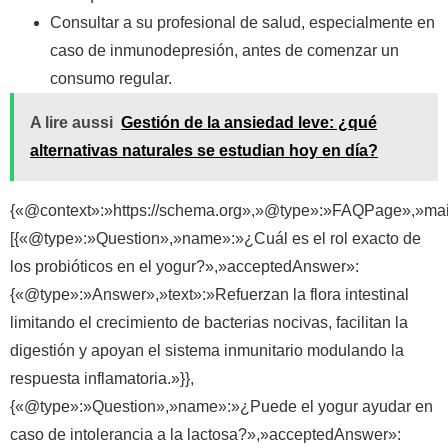
Consultar a su profesional de salud, especialmente en
caso de inmunodepresión, antes de comenzar un
consumo regular.
A lire aussi
Gestión de la ansiedad leve: ¿qué
alternativas naturales se estudian hoy en día?
{«@context»:»https://schema.org»,»@type»:»FAQPage»,»mai
[{«@type»:»Question»,»name»:»¿Cuál es el rol exacto de
los probióticos en el yogur?»,»acceptedAnswer»:
{«@type»:»Answer»,»text»:»Refuerzan la flora intestinal
limitando el crecimiento de bacterias nocivas, facilitan la
digestión y apoyan el sistema inmunitario modulando la
respuesta inflamatoria.»}},
{«@type»:»Question»,»name»:»¿Puede el yogur ayudar en
caso de intolerancia a la lactosa?»,»acceptedAnswer»: