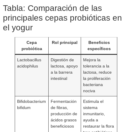
Tabla: Comparación de las
principales cepas probióticas en
el yogur
Cepa
Rol principal
Beneficios
probiótica
específicos
Lactobacillus
Digestión de
Mejora la
acidophilus
lactosa, apoyo
tolerancia a la
a la barrera
lactosa, reduce
intestinal
la proliferación
bacteriana
nociva
Bifidobacterium
Fermentación
Estimula el
bifidum
de fibras,
sistema
producción de
inmunitario,
ácidos grasos
ayuda a
beneficiosos
restaurar la flora