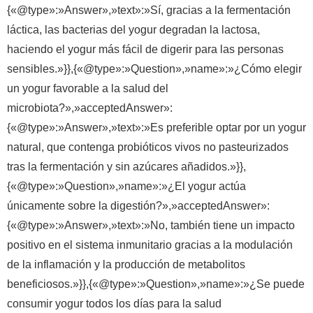
{«@type»:»Answer»,»text»:»Sí, gracias a la fermentación
láctica, las bacterias del yogur degradan la lactosa,
haciendo el yogur más fácil de digerir para las personas
sensibles.»}},{«@type»:»Question»,»name»:»¿Cómo elegir
un yogur favorable a la salud del
microbiota?»,»acceptedAnswer»:
{«@type»:»Answer»,»text»:»Es preferible optar por un yogur
natural, que contenga probióticos vivos no pasteurizados
tras la fermentación y sin azúcares añadidos.»}},
{«@type»:»Question»,»name»:»¿El yogur actúa
únicamente sobre la digestión?»,»acceptedAnswer»:
{«@type»:»Answer»,»text»:»No, también tiene un impacto
positivo en el sistema inmunitario gracias a la modulación
de la inflamación y la producción de metabolitos
beneficiosos.»}},{«@type»:»Question»,»name»:»¿Se puede
consumir yogur todos los días para la salud