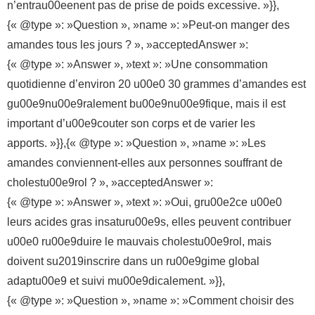
n’entrau00eenent pas de prise de poids excessive. »}},
{« @type »: »Question », »name »: »Peut-on manger des
amandes tous les jours ? », »acceptedAnswer »:
{« @type »: »Answer », »text »: »Une consommation
quotidienne d’environ 20 u00e0 30 grammes d’amandes est
gu00e9nu00e9ralement bu00e9nu00e9fique, mais il est
important d’u00e9couter son corps et de varier les
apports. »}},{« @type »: »Question », »name »: »Les
amandes conviennent-elles aux personnes souffrant de
cholestu00e9rol ? », »acceptedAnswer »:
{« @type »: »Answer », »text »: »Oui, gru00e2ce u00e0
leurs acides gras insaturu00e9s, elles peuvent contribuer
u00e0 ru00e9duire le mauvais cholestu00e9rol, mais
doivent su2019inscrire dans un ru00e9gime global
adaptu00e9 et suivi mu00e9dicalement. »}},
{« @type »: »Question », »name »: »Comment choisir des