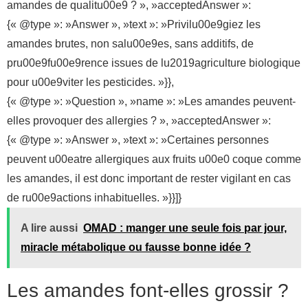
amandes de qualitu00e9 ? », »acceptedAnswer »:
{« @type »: »Answer », »text »: »Privilu00e9giez les
amandes brutes, non salu00e9es, sans additifs, de
pru00e9fu00e9rence issues de lu2019agriculture biologique
pour u00e9viter les pesticides. »}},
{« @type »: »Question », »name »: »Les amandes peuvent-
elles provoquer des allergies ? », »acceptedAnswer »:
{« @type »: »Answer », »text »: »Certaines personnes
peuvent u00eatre allergiques aux fruits u00e0 coque comme
les amandes, il est donc important de rester vigilant en cas
de ru00e9actions inhabituelles. »}}]}
A lire aussi
OMAD : manger une seule fois par jour,
miracle métabolique ou fausse bonne idée ?
Les amandes font-elles grossir ?