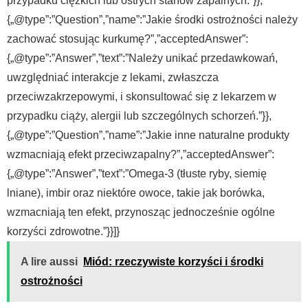
przypadku ciężkich lub ostrych stanów zapalnych.”}},
{„@type”:”Question”,”name”:”Jakie środki ostrożności należy
zachować stosując kurkumę?”,”acceptedAnswer”:
{„@type”:”Answer”,”text”:”Należy unikać przedawkowań,
uwzględniać interakcje z lekami, zwłaszcza
przeciwzakrzepowymi, i skonsultować się z lekarzem w
przypadku ciąży, alergii lub szczególnych schorzeń.”}},
{„@type”:”Question”,”name”:”Jakie inne naturalne produkty
wzmacniają efekt przeciwzapalny?”,”acceptedAnswer”:
{„@type”:”Answer”,”text”:”Omega-3 (tłuste ryby, siemię
lniane), imbir oraz niektóre owoce, takie jak borówka,
wzmacniają ten efekt, przynosząc jednocześnie ogólne
korzyści zdrowotne.”}}]}
A lire aussi
Miód: rzeczywiste korzyści i środki
ostrożności