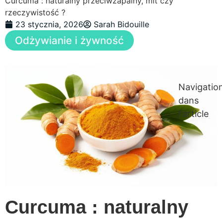
Curcuma : naturalny przeciwzapalny, mit czy
rzeczywistość ?
23 stycznia, 2026
Sarah Bidouille
Odżywianie i żywność
Navigatio
dans
l'article
Curcuma : naturalny