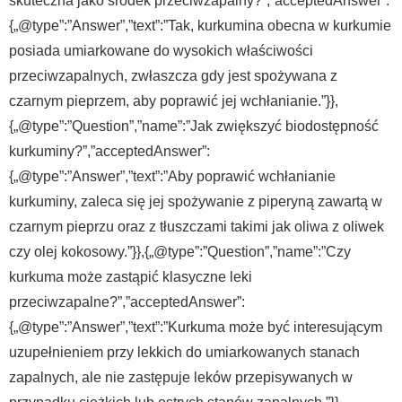
skuteczna jako środek przeciwzapalny?”,”acceptedAnswer”:
{„@type”:”Answer”,”text”:”Tak, kurkumina obecna w kurkumie
posiada umiarkowane do wysokich właściwości
przeciwzapalnych, zwłaszcza gdy jest spożywana z
czarnym pieprzem, aby poprawić jej wchłanianie.”}},
{„@type”:”Question”,”name”:”Jak zwiększyć biodostępność
kurkuminy?”,”acceptedAnswer”:
{„@type”:”Answer”,”text”:”Aby poprawić wchłanianie
kurkuminy, zaleca się jej spożywanie z piperyną zawartą w
czarnym pieprzu oraz z tłuszczami takimi jak oliwa z oliwek
czy olej kokosowy.”}},{„@type”:”Question”,”name”:”Czy
kurkuma może zastąpić klasyczne leki
przeciwzapalne?”,”acceptedAnswer”:
{„@type”:”Answer”,”text”:”Kurkuma może być interesującym
uzupełnieniem przy lekkich do umiarkowanych stanach
zapalnych, ale nie zastępuje leków przepisywanych w