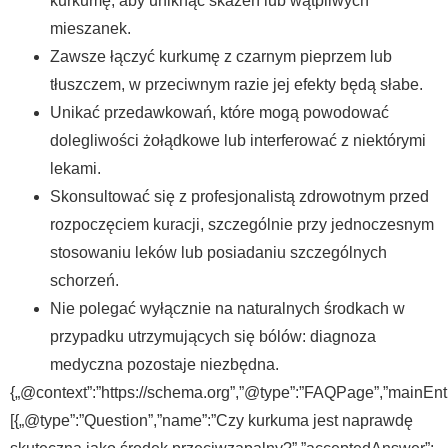
kurkumę, aby uniknąć skażeń lub wątpliwych
mieszanek.
Zawsze łączyć kurkumę z czarnym pieprzem lub
tłuszczem, w przeciwnym razie jej efekty będą słabe.
Unikać przedawkowań, które mogą powodować
dolegliwości żołądkowe lub interferować z niektórymi
lekami.
Skonsultować się z profesjonalistą zdrowotnym przed
rozpoczęciem kuracji, szczególnie przy jednoczesnym
stosowaniu leków lub posiadaniu szczególnych
schorzeń.
Nie polegać wyłącznie na naturalnych środkach w
przypadku utrzymujących się bólów: diagnoza
medyczna pozostaje niezbędna.
{„@context”:”https://schema.org”,”@type”:”FAQPage”,”mainEnti
[{„@type”:”Question”,”name”:”Czy kurkuma jest naprawdę