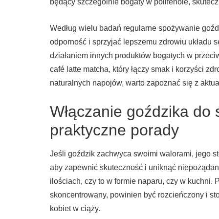
będący szczególnie bogaty w polifenole, skuteczn
Według wielu badań regularne spożywanie goźd
odporność i sprzyjać lepszemu zdrowiu układu s
działaniem innych produktów bogatych w przeci
café latte matcha, który łączy smak i korzyści zd
naturalnych napojów, warto zapoznać się z akt
Włączanie goździka do s
praktyczne porady
Jeśli goździk zachwyca swoimi walorami, jego 
aby zapewnić skuteczność i uniknąć niepożądan
ilościach, czy to w formie naparu, czy w kuchni. 
skoncentrowany, powinien być rozcieńczony i st
kobiet w ciąży.