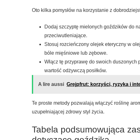
Oto kilka pomysłów na korzystanie z dobrodziej
Dodaj szczyptę mielonych goździków do na
przeciwutleniające.
Stosuj rozcieńczony olejek eteryczny w ol
bóle mięśniowe lub zębowe.
Włącz tę przyprawę do swoich duszonych p
wartość odżywczą posiłków.
A lire aussi
Grejpfrut: korzyści, ryzyka i in
Te proste metody pozwalają włączyć roślinę aro
uzupełniającej zdrowy styl życia.
Tabela podsumowująca zast
dotyczące goździka