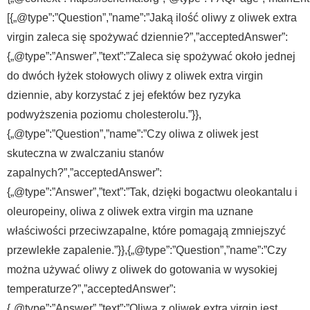
[{„@type”:”Question”,”name”:”Jaką ilość oliwy z oliwek extra
virgin zaleca się spożywać dziennie?”,”acceptedAnswer”:
{„@type”:”Answer”,”text”:”Zaleca się spożywać około jednej
do dwóch łyżek stołowych oliwy z oliwek extra virgin
dziennie, aby korzystać z jej efektów bez ryzyka
podwyższenia poziomu cholesterolu.”}},
{„@type”:”Question”,”name”:”Czy oliwa z oliwek jest
skuteczna w zwalczaniu stanów
zapalnych?”,”acceptedAnswer”:
{„@type”:”Answer”,”text”:”Tak, dzięki bogactwu oleokantalu i
oleuropeiny, oliwa z oliwek extra virgin ma uznane
właściwości przeciwzapalne, które pomagają zmniejszyć
przewlekłe zapalenie.”}},{„@type”:”Question”,”name”:”Czy
można używać oliwy z oliwek do gotowania w wysokiej
temperaturze?”,”acceptedAnswer”:
{„@type”:”Answer”,”text”:”Oliwa z oliwek extra virgin jest