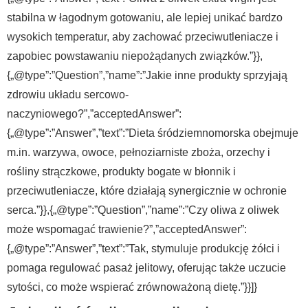
stabilna w łagodnym gotowaniu, ale lepiej unikać bardzo
wysokich temperatur, aby zachować przeciwutleniacze i
zapobiec powstawaniu niepożądanych związków.”}},
{„@type”:”Question”,”name”:”Jakie inne produkty sprzyjają
zdrowiu układu sercowo-
naczyniowego?”,”acceptedAnswer”:
{„@type”:”Answer”,”text”:”Dieta śródziemnomorska obejmuje
m.in. warzywa, owoce, pełnoziarniste zboża, orzechy i
rośliny strączkowe, produkty bogate w błonnik i
przeciwutleniacze, które działają synergicznie w ochronie
serca.”}},{„@type”:”Question”,”name”:”Czy oliwa z oliwek
może wspomagać trawienie?”,”acceptedAnswer”:
{„@type”:”Answer”,”text”:”Tak, stymuluje produkcję żółci i
pomaga regulować pasaż jelitowy, oferując także uczucie
sytości, co może wspierać zrównoważoną dietę.”}}]}