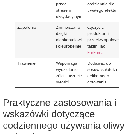
przed
codziennie dla
stresem
trwałego efektu
oksydacyjnym
Zapalenie
Zmniejszane
Łączyć z
dzięki
produktami
oleokantalowi
przeciwzapalnymi,
i oleuropeinie
takimi jak
kurkuma
Trawienie
Wspomaga
Dodawać do
wydzielanie
sosów, sałatek i
żółci i uczucie
delikatnego
sytości
gotowania
Praktyczne zastosowania i
wskazówki dotyczące
codziennego używania oliwy