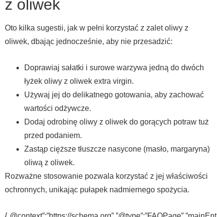
z oliwek
Oto kilka sugestii, jak w pełni korzystać z zalet oliwy z
oliwek, dbając jednocześnie, aby nie przesadzić:
Doprawiaj sałatki i surowe warzywa jedną do dwóch
łyżek oliwy z oliwek extra virgin.
Używaj jej do delikatnego gotowania, aby zachować
wartości odżywcze.
Dodaj odrobinę oliwy z oliwek do gorących potraw tuż
przed podaniem.
Zastąp cięższe tłuszcze nasycone (masło, margaryna)
oliwą z oliwek.
Rozważne stosowanie pozwala korzystać z jej właściwości
ochronnych, unikając pułapek nadmiernego spożycia.
{„@context”:”https://schema.org”,”@type”:”FAQPage”,”mainEnti