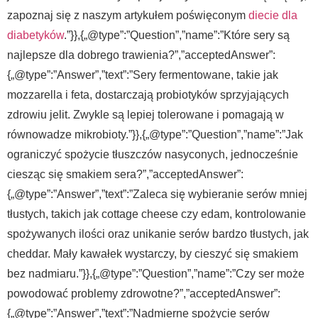
zapoznaj się z naszym artykułem poświęconym
diecie dla
diabetyków
.”}},{„@type”:”Question”,”name”:”Które sery są
najlepsze dla dobrego trawienia?”,”acceptedAnswer”:
{„@type”:”Answer”,”text”:”Sery fermentowane, takie jak
mozzarella i feta, dostarczają probiotyków sprzyjających
zdrowiu jelit. Zwykle są lepiej tolerowane i pomagają w
równowadze mikrobioty.”}},{„@type”:”Question”,”name”:”Jak
ograniczyć spożycie tłuszczów nasyconych, jednocześnie
ciesząc się smakiem sera?”,”acceptedAnswer”:
{„@type”:”Answer”,”text”:”Zaleca się wybieranie serów mniej
tłustych, takich jak cottage cheese czy edam, kontrolowanie
spożywanych ilości oraz unikanie serów bardzo tłustych, jak
cheddar. Mały kawałek wystarczy, by cieszyć się smakiem
bez nadmiaru.”}},{„@type”:”Question”,”name”:”Czy ser może
powodować problemy zdrowotne?”,”acceptedAnswer”:
{„@type”:”Answer”,”text”:”Nadmierne spożycie serów