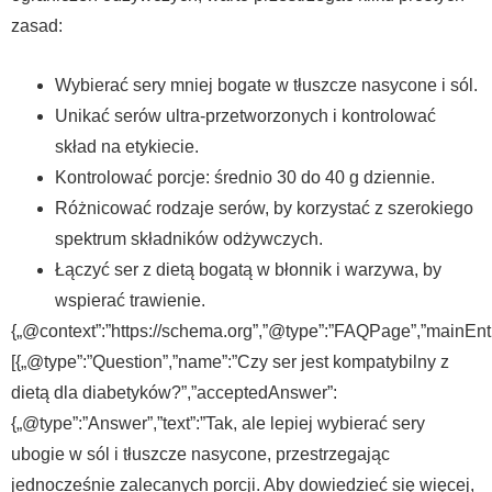
zasad:
Wybierać sery mniej bogate w tłuszcze nasycone i sól.
Unikać serów ultra-przetworzonych i kontrolować
skład na etykiecie.
Kontrolować porcje: średnio 30 do 40 g dziennie.
Różnicować rodzaje serów, by korzystać z szerokiego
spektrum składników odżywczych.
Łączyć ser z dietą bogatą w błonnik i warzywa, by
wspierać trawienie.
{„@context”:”https://schema.org”,”@type”:”FAQPage”,”mainEnti
[{„@type”:”Question”,”name”:”Czy ser jest kompatybilny z
dietą dla diabetyków?”,”acceptedAnswer”:
{„@type”:”Answer”,”text”:”Tak, ale lepiej wybierać sery
ubogie w sól i tłuszcze nasycone, przestrzegając
jednocześnie zalecanych porcji. Aby dowiedzieć się więcej,