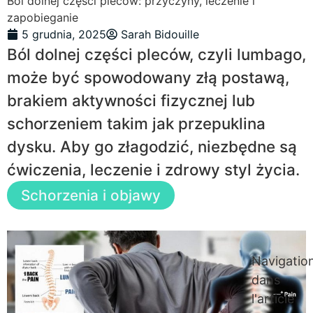
Ból dolnej części pleców: przyczyny, leczenie i
zapobieganie
5 grudnia, 2025
Sarah Bidouille
Ból dolnej części pleców, czyli lumbago,
może być spowodowany złą postawą,
brakiem aktywności fizycznej lub
schorzeniem takim jak przepuklina
dysku. Aby go złagodzić, niezbędne są
ćwiczenia, leczenie i zdrowy styl życia.
Schorzenia i objawy
Navigatio
dans
l'article