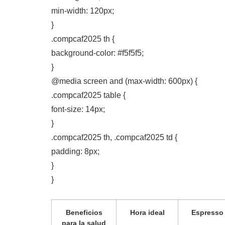
min-width: 120px;
}
.compcaf2025 th {
background-color: #f5f5f5;
}
@media screen and (max-width: 600px) {
.compcaf2025 table {
font-size: 14px;
}
.compcaf2025 th, .compcaf2025 td {
padding: 8px;
}
}
Beneficios
Hora ideal
Espresso
para la salud