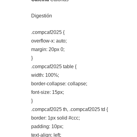
Digestión
.compcaf2025 {
overflow-x: auto;
margin: 20px 0;
}
.compcaf2025 table {
width: 100%;
border-collapse: collapse;
font-size: 15px;
}
.compcaf2025 th, .compcaf2025 td {
border: 1px solid #ccc;
padding: 10px;
text-align: left;