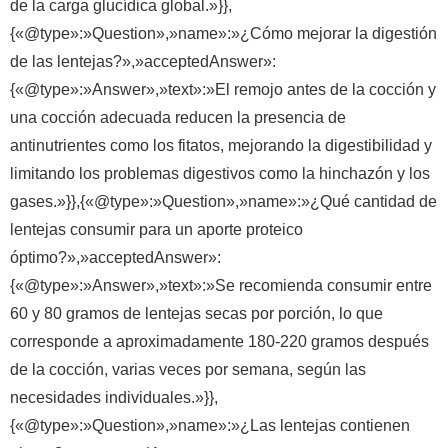
de la carga glucídica global.»}},
{«@type»:»Question»,»name»:»¿Cómo mejorar la digestión
de las lentejas?»,»acceptedAnswer»:
{«@type»:»Answer»,»text»:»El remojo antes de la cocción y
una cocción adecuada reducen la presencia de
antinutrientes como los fitatos, mejorando la digestibilidad y
limitando los problemas digestivos como la hinchazón y los
gases.»}},{«@type»:»Question»,»name»:»¿Qué cantidad de
lentejas consumir para un aporte proteico
óptimo?»,»acceptedAnswer»:
{«@type»:»Answer»,»text»:»Se recomienda consumir entre
60 y 80 gramos de lentejas secas por porción, lo que
corresponde a aproximadamente 180-220 gramos después
de la cocción, varias veces por semana, según las
necesidades individuales.»}},
{«@type»:»Question»,»name»:»¿Las lentejas contienen