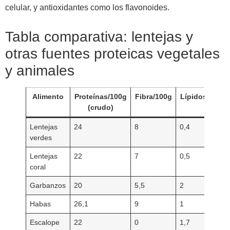
celular, y antioxidantes como los flavonoides.
Tabla comparativa: lentejas y
otras fuentes proteicas vegetales
y animales
Alimento
Proteínas/100g
Fibra/100g
Lípidos/100g
(crudo)
Lentejas
24
8
0,4
verdes
Lentejas
22
7
0,5
coral
Garbanzos
20
5,5
2
Habas
26,1
9
1
Escalope
22
0
1,7