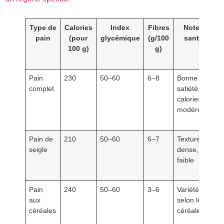
Type de
Calories
Index
Fibres
Notes
pain
(pour
glycémique
(g/100
santé
100 g)
g)
Pain
230
50–60
6–8
Bonne
complet
satiété,
calories
modérées
Pain de
210
50–60
6–7
Texture
seigle
dense, GI
faible
Pain
240
50–60
3–6
Variété
aux
selon les
céréales
céréales