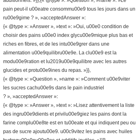
additionnels. »}},{« @type »: »Question », »name »: »Le
pain peut-il u00eatre consommu00e9 tous les jours dans un
ru00e9gime ? », »acceptedAnswer »:
{« @type »: »Answer », »text »: »Oui, u00e0 condition de
choisir des pains u00e0 index glycu00e9mique plus bas et
riches en fibres, et de les intu00e9grer dans une
alimentation u00e9quilibru00e9e. La clu00e9 est la
modu00e9ration et lu2019u00e9quilibre avec les autres
glucides et protu00e9ines du repas. »}},
{« @type »: »Question », »name »: »Comment u00e9viter
les sucres cachu00e9s dans le pain industriel
? », »acceptedAnswer »:
{« @type »: »Answer », »text »: »Lisez attentivement la liste
des ingru00e9dients et privilu00e9giez les pains dont la
farine complu00e8te est en tu00eate et qui indiquent peu ou
pas de sucre ajoutu00e9. u00c9vitez les pains avec huiles