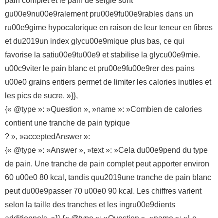
pain complet et le pain de seigle sont
gu00e9nu00e9ralement pru00e9fu00e9rables dans un
ru00e9gime hypocalorique en raison de leur teneur en fibres
et du2019un index glycu00e9mique plus bas, ce qui
favorise la satiu00e9tu00e9 et stabilise la glycu00e9mie.
u00c9viter le pain blanc et pru00e9fu00e9rer des pains
u00e0 grains entiers permet de limiter les calories inutiles et
les pics de sucre. »}},
{« @type »: »Question », »name »: »Combien de calories
contient une tranche de pain typique
? », »acceptedAnswer »:
{« @type »: »Answer », »text »: »Cela du00e9pend du type
de pain. Une tranche de pain complet peut apporter environ
60 u00e0 80 kcal, tandis quu2019une tranche de pain blanc
peut du00e9passer 70 u00e0 90 kcal. Les chiffres varient
selon la taille des tranches et les ingru00e9dients