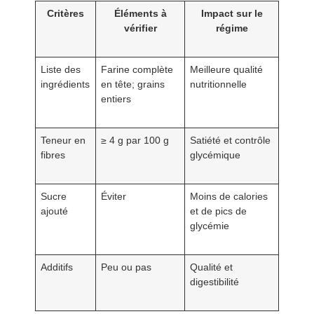
Critères
Éléments à
Impact sur le
vérifier
régime
Liste des
Farine complète
Meilleure qualité
ingrédients
en tête; grains
nutritionnelle
entiers
Teneur en
≥ 4 g par 100 g
Satiété et contrôle
fibres
glycémique
Sucre
Éviter
Moins de calories
ajouté
et de pics de
glycémie
Additifs
Peu ou pas
Qualité et
digestibilité