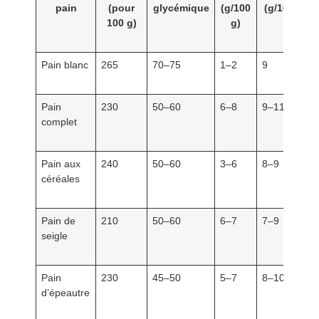
pain
(pour
glycémique
(g/100
(g/100 g)
100 g)
g)
Pain blanc
265
70–75
1–2
9
Pain
230
50–60
6–8
9–11
complet
Pain aux
240
50–60
3–6
8–9
céréales
Pain de
210
50–60
6–7
7–9
seigle
Pain
230
45–50
5–7
8–10
d’épeautre