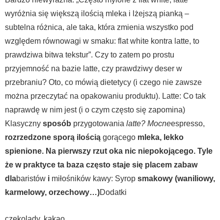
wyróżnia się większą ilością mleka i lżejszą pianką –
subtelna różnica, ale taka, która zmienia wszystko pod
względem równowagi w smaku: flat white kontra latte, to
prawdziwa bitwa tekstur”. Czy to zatem po prostu
przyjemność na bazie latte, czy prawdziwy deser w
przebraniu? Oto, co mówią dietetycy (i czego nie zawsze
można przeczytać na opakowaniu produktu). Latte: Co tak
naprawdę w nim jest (i o czym często się zapomina)
Klasyczny
sposób
przygotowania
latte? Mocne
espresso,
rozrzedzone sporą ilością
gorącego
mleka,
lekko
spienione. Na pierwszy rzut oka nic niepokojącego. Tyle
że w praktyce ta baza często staje się placem zabaw
dla
baristów
i
miłośników kawy:
Syrop
smakowy (waniliowy,
karmelowy, orzechowy…)
Dodatki
czekolady,
kakao,