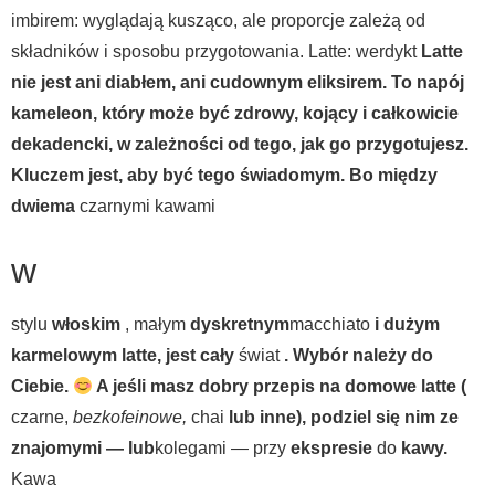
imbirem: wyglądają kusząco, ale proporcje zależą od
składników i sposobu przygotowania. Latte: werdykt
Latte
nie jest ani diabłem, ani cudownym eliksirem. To napój
kameleon, który może być zdrowy, kojący i całkowicie
dekadencki, w zależności od tego, jak go przygotujesz.
Kluczem jest, aby być tego świadomym. Bo między
dwiema
czarnymi kawami
w
stylu
włoskim
, małym
dyskretnym
macchiato
i dużym
karmelowym latte, jest cały
świat
. Wybór należy do
Ciebie.
A jeśli masz dobry przepis na domowe latte (
czarne,
bezkofeinowe,
chai
lub inne), podziel się nim ze
znajomymi — lub
kolegami — przy
ekspresie
do
kawy.
Kawa