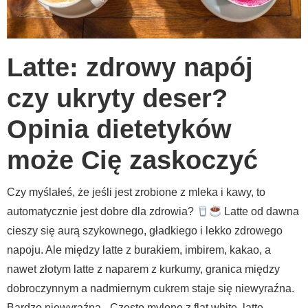
Latte: zdrowy napój
czy ukryty deser?
Opinia dietetyków
może Cię zaskoczyć
Czy myślałeś, że jeśli jest zrobione z mleka i kawy, to
automatycznie jest dobre dla zdrowia?
Latte od dawna
cieszy się aurą szykownego, gładkiego i lekko zdrowego
napoju. Ale między latte z burakiem, imbirem, kakao, a
nawet złotym latte z naparem z kurkumy, granica między
dobroczynnym a nadmiernym cukrem staje się niewyraźna.
Bardzo niewyraźna.
„Często mylone z flat white, latte