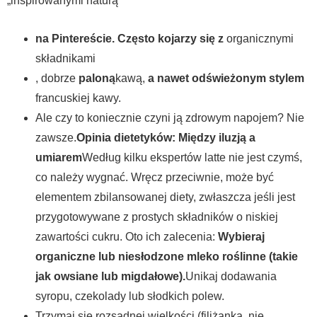
„inspirowanymi naturą”
na Pintereście. Często kojarzy się z
organicznymi
składnikami
, dobrze
paloną
kawą,
a nawet odświeżonym stylem
francuskiej kawy.
Ale czy to koniecznie czyni ją zdrowym napojem? Nie
zawsze.
Opinia dietetyków: Między iluzją a
umiarem
Według kilku ekspertów latte nie jest czymś,
co należy wygnać. Wręcz przeciwnie, może być
elementem zbilansowanej diety, zwłaszcza jeśli jest
przygotowywane z prostych składników o niskiej
zawartości cukru. Oto ich zalecenia:
Wybieraj
organiczne lub niesłodzone mleko roślinne (takie
jak owsiane lub migdałowe).
Unikaj dodawania
syropu, czekolady lub słodkich polew.
Trzymaj się rozsądnej wielkości (filiżanka, nie