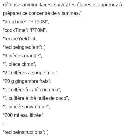
défenses immunitaires. suivez les étapes et apprenez à
préparer ce concentré de vitamines.”,
“prepTime”: “PT10M”,
“cookTime”: “PT0M”,
“recipeYield”: 4,
“recipeIngredient”: [
“3 pièces orange”,
“1 pièce citron”,
“2 cuillères à soupe miel”,
“20 g gingembre frais”,
“1 cuillère à café curcuma”,
“1 cuillère à thé huile de coco”,
“1 pincée poivre noir”,
“200 ml eau filtrée”
],
“recipeInstructions”: [