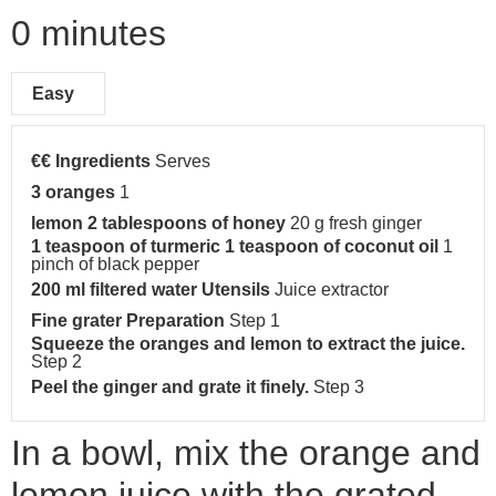
0 minutes
Easy
€€
Ingredients
Serves
3
oranges
1
lemon
2 tablespoons of honey
20 g fresh ginger
1 teaspoon of turmeric
1 teaspoon of coconut oil
1
pinch of black pepper
200 ml filtered water
Utensils
Juice extractor
Fine grater
Preparation
Step 1
Squeeze the oranges and lemon to extract the juice.
Step 2
Peel the ginger and grate it finely.
Step 3
In a bowl, mix the orange and
lemon juice with the grated